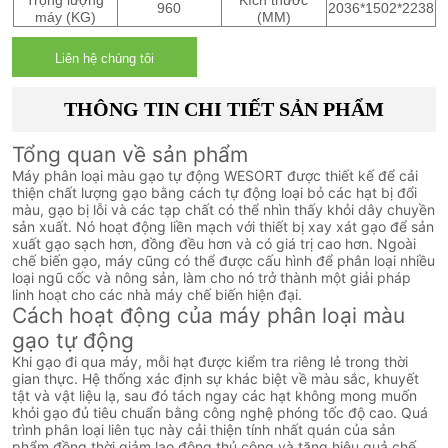
Trọng lượng
Kích thước
960
2036*1502*2238
máy (KG)
(MM)
Liên hệ chúng tôi
THÔNG TIN CHI TIẾT SẢN PHẨM
Tổng quan về sản phẩm
Máy phân loại màu gạo tự động WESORT được thiết kế để cải
thiện chất lượng gạo bằng cách tự động loại bỏ các hạt bị đổi
màu, gạo bị lỗi và các tạp chất có thể nhìn thấy khỏi dây chuyền
sản xuất. Nó hoạt động liền mạch với thiết bị xay xát gạo để sản
xuất gạo sạch hơn, đồng đều hơn và có giá trị cao hơn. Ngoài
chế biến gạo, máy cũng có thể được cấu hình để phân loại nhiều
loại ngũ cốc và nông sản, làm cho nó trở thành một giải pháp
linh hoạt cho các nhà máy chế biến hiện đại.
Cách hoạt động của máy phân loại màu
gạo tự động
Khi gạo đi qua máy, mỗi hạt được kiểm tra riêng lẻ trong thời
gian thực. Hệ thống xác định sự khác biệt về màu sắc, khuyết
tật và vật liệu lạ, sau đó tách ngay các hạt không mong muốn
khỏi gạo đủ tiêu chuẩn bằng công nghệ phóng tốc độ cao. Quá
trình phân loại liên tục này cải thiện tính nhất quán của sản
phẩm đồng thời giảm lao động thủ công và tăng hiệu quả chế