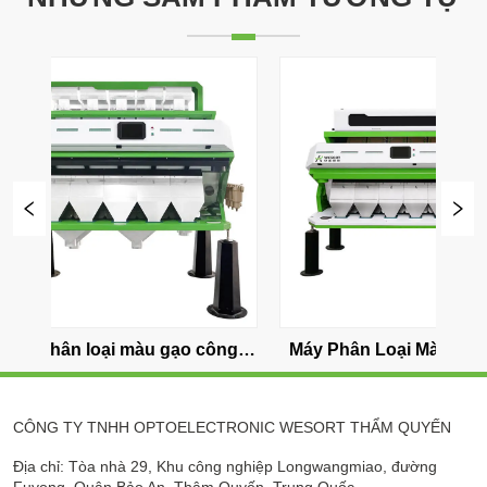
 
Máy Phân Loại Màu Gạo Dung 
Máy phân loại 
Tích Lớn 7 Máng
nghiệp 
CÔNG TY TNHH OPTOELECTRONIC WESORT THẨM QUYẾN
Địa chỉ: Tòa nhà 29, Khu công nghiệp Longwangmiao, đường
Fuyong, Quận Bảo An, Thâm Quyến, Trung Quốc