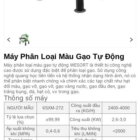
Máy Phân Loại Màu Gạo Tự Động
Máy phân loại màu gạo tự động WESORT là thiết bị công nghệ
cao được sử dụng đặc biệt để phân loại gạo. Sử dụng công
nghệ quang học tiên tiến và hệ thống nhận dạng hình ảnh, nó có
thể phân biệt nhanh chóng và chính xác các tạp chất như hạt
đổi màu, gạo vỡ, gạo vỡ, gạo vàng nước, gạo đầu đen, gạo
trắng bụng, đá, hạt cỏ, vv trong gạo.
Thông số máy
Công suất đầu
NGƯỜI MẪU
6SXM-272
2400-4000
ra (KG/H)
Tỷ lệ lựa chọn
≥99,99
Công suất (KW)
2,6-3,0
(%)
Áp suất không
Tiêu thụ không
0,4-0,6
<2000
khí (MPA)
khí (L/MIN)