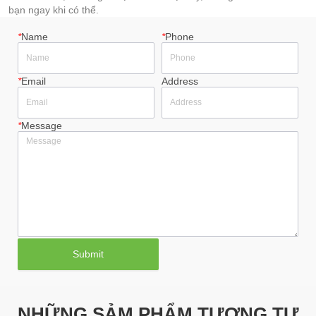
bạn ngay khi có thể.
*
Name
*
Phone
*
Email
Address
*
Message
Submit
NHỮNG SẢM PHẨM TƯƠNG TỰ