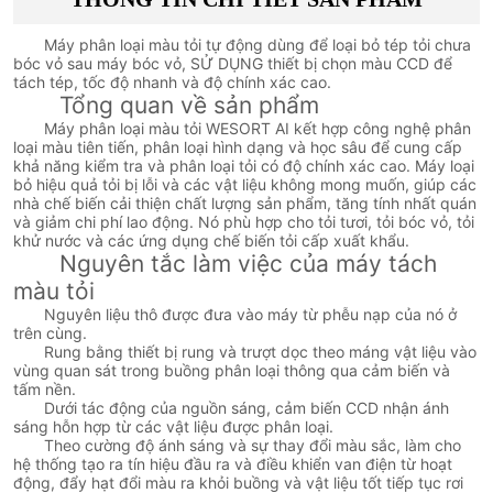
Máy phân loại màu tỏi tự động dùng để loại bỏ tép tỏi chưa
bóc vỏ sau máy bóc vỏ, SỬ DỤNG thiết bị chọn màu CCD để
tách tép, tốc độ nhanh và độ chính xác cao.
Tổng quan về sản phẩm
Máy phân loại màu tỏi WESORT AI kết hợp công nghệ phân
loại màu tiên tiến, phân loại hình dạng và học sâu để cung cấp
khả năng kiểm tra và phân loại tỏi có độ chính xác cao. Máy loại
bỏ hiệu quả tỏi bị lỗi và các vật liệu không mong muốn, giúp các
nhà chế biến cải thiện chất lượng sản phẩm, tăng tính nhất quán
và giảm chi phí lao động. Nó phù hợp cho tỏi tươi, tỏi bóc vỏ, tỏi
khử nước và các ứng dụng chế biến tỏi cấp xuất khẩu.
Nguyên tắc làm việc của máy tách
màu tỏi
Nguyên liệu thô được đưa vào máy từ phễu nạp của nó ở
trên cùng.
Rung bằng thiết bị rung và trượt dọc theo máng vật liệu vào
vùng quan sát trong buồng phân loại thông qua cảm biến và
tấm nền.
Dưới tác động của nguồn sáng, cảm biến CCD nhận ánh
sáng hỗn hợp từ các vật liệu được phân loại.
Theo cường độ ánh sáng và sự thay đổi màu sắc, làm cho
hệ thống tạo ra tín hiệu đầu ra và điều khiển van điện từ hoạt
động, đẩy hạt đổi màu ra khỏi buồng và vật liệu tốt tiếp tục rơi