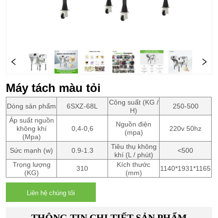
Máy tách màu tỏi
Công suất (KG /
Dòng sản phẩm
6SXZ-68L
250-500
H)
Áp suất nguồn
Nguồn điện
không khí
0,4-0,6
220v 50hz
(mpa)
(Mpa)
Tiêu thụ không
Sức mạnh (w)
0.9-1.3
<500
khí (L / phút)
Trọng lượng
Kích thước
310
1140*1931*1165
(KG)
(mm)
Liên hệ chúng tôi
THÔNG TIN CHI TIẾT SẢN PHẨM